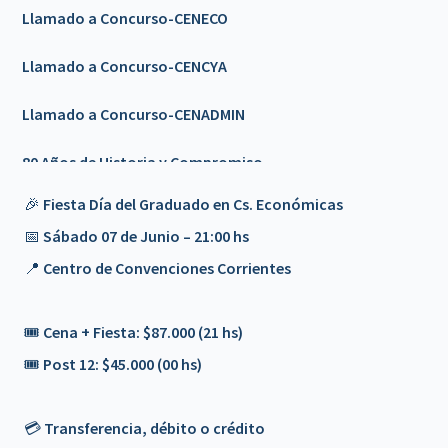
Llamado a Concurso-CENECO
Llamado a Concurso-CENCYA
Llamado a Concurso-CENADMIN
80 Años de Historia y Compromiso
🎉
Fiesta Día del Graduado en Cs. Económicas
Llamado a Concurso-CENCYA
📅 Sábado 07 de Junio – 21:00 hs
Feriado 9 de Julio
📍 Centro de Convenciones Corrientes
🎉𝟴𝟬 𝗔Ñ𝗢𝗦 𝗗𝗘 𝗛𝗜𝗦𝗧𝗢𝗥𝗜𝗔 𝗬 𝗖𝗢𝗠𝗣𝗥𝗢𝗠𝗜𝗦𝗢 🎉 -
🎟️ Cena + Fiesta: $87.000 (21 hs)
Invitación
🎟️ Post 12: $45.000 (00 hs)
Nuevo servicio - PLATAFORMA DE FORMACION/a>
💳 Transferencia, débito o crédito
📢 𝗖𝗶𝗰𝗹𝗼 𝗱𝗲 𝗘𝗻𝗰𝘂𝗲𝗻𝘁𝗿𝗼𝘀 𝗰𝗼𝗻 𝗦𝗲𝗰𝗿𝗲𝘁𝗮𝗿𝗶𝗼𝘀