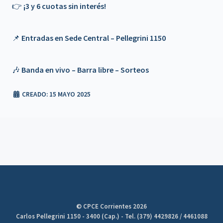
👉 ¡3 y 6 cuotas sin interés!
𝗧é𝗰𝗻𝗶𝗰𝗼𝘀
Beneficio de Matrícula en trámite
📌 Entradas en Sede Central – Pellegrini 1150
Campaña Solidaria de Donación de Sangre
🎶 Banda en vivo – Barra libre – Sorteos
📍 Reunión de Junta de Gobierno de la FACPCE – Mendoza
CREADO: 15 MAYO 2025
💬 Más convenios, más beneficios 🌟 - UPA ROPA
AMERICANA
💬 Más convenios, más beneficios 🌟 THE ROOM -
MASAJES
💬 Más convenios, más beneficios 🌟 - TATU
SUPERMERCADOS
© CPCE Corrientes 2026
Carlos Pellegrini 1150 - 3400 (Cap.) - Tel. (379) 4429826 / 4461088