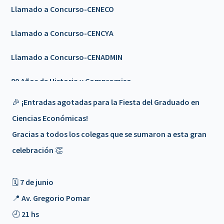
Llamado a Concurso-CENECO
Llamado a Concurso-CENCYA
Llamado a Concurso-CENADMIN
80 Años de Historia y Compromiso
🎉 ¡Entradas agotadas para la Fiesta del Graduado en
Llamado a Concurso-CENCYA
Ciencias Económicas!
Feriado 9 de Julio
Gracias a todos los colegas que se sumaron a esta gran
celebración 👏
🎉𝟴𝟬 𝗔Ñ𝗢𝗦 𝗗𝗘 𝗛𝗜𝗦𝗧𝗢𝗥𝗜𝗔 𝗬 𝗖𝗢𝗠𝗣𝗥𝗢𝗠𝗜𝗦𝗢 🎉 -
Invitación
🗓 7 de junio
Nuevo servicio - PLATAFORMA DE FORMACION/a>
📍 Av. Gregorio Pomar
🕘 21 hs
📢 𝗖𝗶𝗰𝗹𝗼 𝗱𝗲 𝗘𝗻𝗰𝘂𝗲𝗻𝘁𝗿𝗼𝘀 𝗰𝗼𝗻 𝗦𝗲𝗰𝗿𝗲𝘁𝗮𝗿𝗶𝗼𝘀