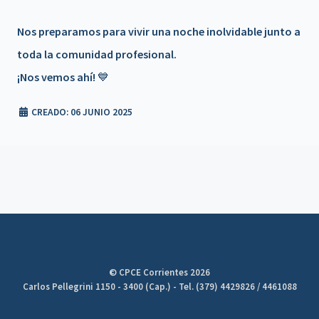
𝗧é𝗰𝗻𝗶𝗰𝗼𝘀
Nos preparamos para vivir una noche inolvidable junto a
Beneficio de Matrícula en trámite
toda la comunidad profesional.
¡Nos vemos ahí! 💙
Campaña Solidaria de Donación de Sangre
CREADO: 06 JUNIO 2025
📍 Reunión de Junta de Gobierno de la FACPCE – Mendoza
💬 Más convenios, más beneficios 🌟 - UPA ROPA
AMERICANA
💬 Más convenios, más beneficios 🌟 THE ROOM -
MASAJES
💬 Más convenios, más beneficios 🌟 - TATU
© CPCE Corrientes 2026
SUPERMERCADOS
Carlos Pellegrini 1150 - 3400 (Cap.) - Tel. (379) 4429826 / 4461088