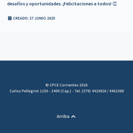
desafíos y oportunidades. ¡Felicitaciones a todos! 👏
𝗧é𝗰𝗻𝗶𝗰𝗼𝘀
CREADO: 27 JUNIO 2025
Beneficio de Matrícula en trámite
Campaña Solidaria de Donación de Sangre
📍 Reunión de Junta de Gobierno de la FACPCE – Mendoza
💬 Más convenios, más beneficios 🌟 - UPA ROPA
AMERICANA
© CPCE Corrientes 2026
💬 Más convenios, más beneficios 🌟 THE ROOM -
Carlos Pellegrini 1150 - 3400 (Cap.) - Tel. (379) 4429826 / 4461088
MASAJES
💬 Más convenios, más beneficios 🌟 - TATU
Arriba
SUPERMERCADOS