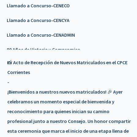
Llamado a Concurso-CENECO
Llamado a Concurso-CENCYA
Llamado a Concurso-CENADMIN
80 Años de Historia y Compromiso
📸
Acto de Recepción de Nuevos Matriculados en el CPCE
Llamado a Concurso-CENCYA
Corrientes
Feriado 9 de Julio
-
¡Bienvenidos a nuestros nuevos matriculados! 🎉 Ayer
🎉𝟴𝟬 𝗔Ñ𝗢𝗦 𝗗𝗘 𝗛𝗜𝗦𝗧𝗢𝗥𝗜𝗔 𝗬 𝗖𝗢𝗠𝗣𝗥𝗢𝗠𝗜𝗦𝗢 🎉 -
celebramos un momento especial de bienvenida y
Invitación
reconocimiento para quienes inician su camino
Nuevo servicio - PLATAFORMA DE FORMACION/a>
profesional junto a nuestro Consejo. Un honor compartir
esta ceremonia que marca el inicio de una etapa llena de
📢 𝗖𝗶𝗰𝗹𝗼 𝗱𝗲 𝗘𝗻𝗰𝘂𝗲𝗻𝘁𝗿𝗼𝘀 𝗰𝗼𝗻 𝗦𝗲𝗰𝗿𝗲𝘁𝗮𝗿𝗶𝗼𝘀