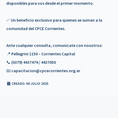
disponibles para vos desde el primer momento.
𝗧é𝗰𝗻𝗶𝗰𝗼𝘀
Beneficio de Matrícula en trámite
✅ Un beneficio exclusivo para quienes se suman a la
comunidad del CPCE Corrientes.
Campaña Solidaria de Donación de Sangre
📍 Reunión de Junta de Gobierno de la FACPCE – Mendoza
Ante cualquier consulta, comunicate con nosotros:
📍 Pellegrini 1150 – Corrientes Capital
💬 Más convenios, más beneficios 🌟 - UPA ROPA
📞 (0379) 4437474 / 4437050
AMERICANA
📧
capacitacion@cpcecorrientes.org.ar
💬 Más convenios, más beneficios 🌟 THE ROOM -
CREADO: 08 JULIO 2025
MASAJES
💬 Más convenios, más beneficios 🌟 - TATU
SUPERMERCADOS