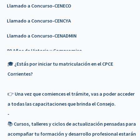
Llamado a Concurso-CENECO
Llamado a Concurso-CENCYA
Llamado a Concurso-CENADMIN
80 Años de Historia y Compromiso
🎓 ¿Estás por iniciar tu matriculación en el CPCE
Llamado a Concurso-CENCYA
Corrientes?
Feriado 9 de Julio
👉 Una vez que comiences el trámite, vas a poder acceder
🎉𝟴𝟬 𝗔Ñ𝗢𝗦 𝗗𝗘 𝗛𝗜𝗦𝗧𝗢𝗥𝗜𝗔 𝗬 𝗖𝗢𝗠𝗣𝗥𝗢𝗠𝗜𝗦𝗢 🎉 -
a todas las capacitaciones que brinda el Consejo.
Invitación
-
Nuevo servicio - PLATAFORMA DE FORMACION/a>
📚 Cursos, talleres y ciclos de actualización pensadas para
acompañar tu formación y desarrollo profesional estarán
📢 𝗖𝗶𝗰𝗹𝗼 𝗱𝗲 𝗘𝗻𝗰𝘂𝗲𝗻𝘁𝗿𝗼𝘀 𝗰𝗼𝗻 𝗦𝗲𝗰𝗿𝗲𝘁𝗮𝗿𝗶𝗼𝘀