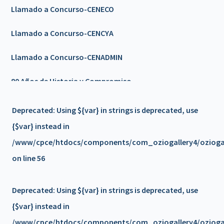
Llamado a Concurso-CENECO
Llamado a Concurso-CENCYA
Llamado a Concurso-CENADMIN
80 Años de Historia y Compromiso
Llamado a Concurso-CENCYA
Deprecated
: Using ${var} in strings is deprecated, use
{$var} instead in
Feriado 9 de Julio
/www/cpce/htdocs/components/com_oziogallery4/oziogall
🎉𝟴𝟬 𝗔Ñ𝗢𝗦 𝗗𝗘 𝗛𝗜𝗦𝗧𝗢𝗥𝗜𝗔 𝗬 𝗖𝗢𝗠𝗣𝗥𝗢𝗠𝗜𝗦𝗢 🎉 -
on line
56
Invitación
Deprecated
: Using ${var} in strings is deprecated, use
Nuevo servicio - PLATAFORMA DE FORMACION/a>
{$var} instead in
📢 𝗖𝗶𝗰𝗹𝗼 𝗱𝗲 𝗘𝗻𝗰𝘂𝗲𝗻𝘁𝗿𝗼𝘀 𝗰𝗼𝗻 𝗦𝗲𝗰𝗿𝗲𝘁𝗮𝗿𝗶𝗼𝘀
/www/cpce/htdocs/components/com_oziogallery4/oziogall