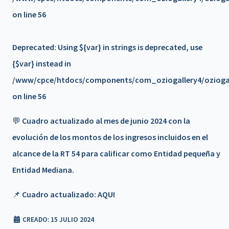
𝗧é𝗰𝗻𝗶𝗰𝗼𝘀
on line
56
Beneficio de Matrícula en trámite
Deprecated
: Using ${var} in strings is deprecated, use
Campaña Solidaria de Donación de Sangre
{$var} instead in
/www/cpce/htdocs/components/com_oziogallery4/oziogall
📍 Reunión de Junta de Gobierno de la FACPCE – Mendoza
on line
56
💬 Más convenios, más beneficios 🌟 - UPA ROPA
💬 Cuadro actualizado al mes de junio 2024 con la
AMERICANA
evolución de los montos de los ingresos incluidos en el
💬 Más convenios, más beneficios 🌟 THE ROOM -
alcance de la RT 54 para calificar como Entidad pequeña y
MASAJES
Entidad Mediana.
💬 Más convenios, más beneficios 🌟 - TATU
📌 Cuadro actualizado:
AQUI
SUPERMERCADOS
CREADO: 15 JULIO 2024