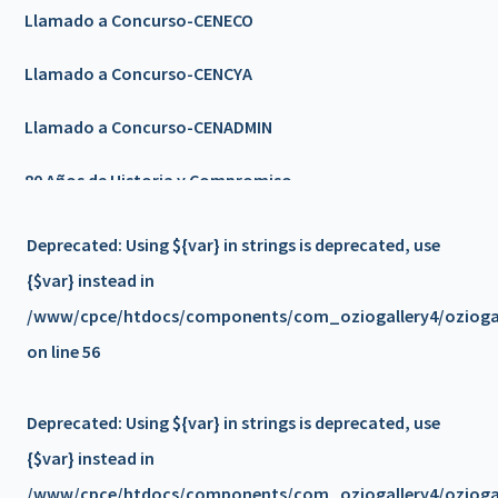
Llamado a Concurso-CENECO
Llamado a Concurso-CENCYA
Llamado a Concurso-CENADMIN
80 Años de Historia y Compromiso
Llamado a Concurso-CENCYA
Deprecated
: Using ${var} in strings is deprecated, use
{$var} instead in
Feriado 9 de Julio
/www/cpce/htdocs/components/com_oziogallery4/oziogall
🎉𝟴𝟬 𝗔Ñ𝗢𝗦 𝗗𝗘 𝗛𝗜𝗦𝗧𝗢𝗥𝗜𝗔 𝗬 𝗖𝗢𝗠𝗣𝗥𝗢𝗠𝗜𝗦𝗢 🎉 -
on line
56
Invitación
Deprecated
: Using ${var} in strings is deprecated, use
Nuevo servicio - PLATAFORMA DE FORMACION/a>
{$var} instead in
📢 𝗖𝗶𝗰𝗹𝗼 𝗱𝗲 𝗘𝗻𝗰𝘂𝗲𝗻𝘁𝗿𝗼𝘀 𝗰𝗼𝗻 𝗦𝗲𝗰𝗿𝗲𝘁𝗮𝗿𝗶𝗼𝘀
/www/cpce/htdocs/components/com_oziogallery4/oziogall