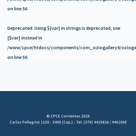
𝗧é𝗰𝗻𝗶𝗰𝗼𝘀
on line
56
Beneficio de Matrícula en trámite
Deprecated
: Using ${var} in strings is deprecated, use
Campaña Solidaria de Donación de Sangre
{$var} instead in
/www/cpce/htdocs/components/com_oziogallery4/oziogall
📍 Reunión de Junta de Gobierno de la FACPCE – Mendoza
on line
56
💬 Más convenios, más beneficios 🌟 - UPA ROPA
AMERICANA
💬 Más convenios, más beneficios 🌟 THE ROOM -
MASAJES
💬 Más convenios, más beneficios 🌟 - TATU
© CPCE Corrientes 2026
SUPERMERCADOS
Carlos Pellegrini 1150 - 3400 (Cap.) - Tel. (379) 4429826 / 4461088